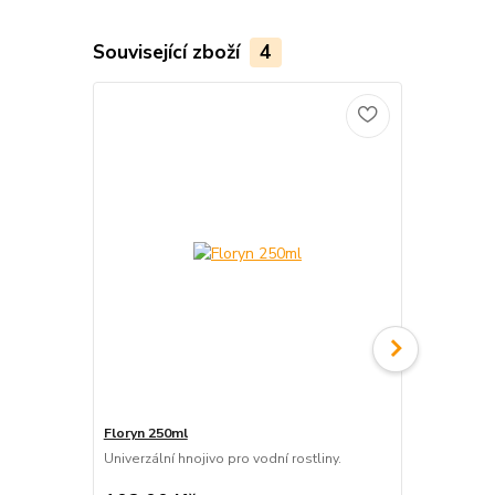
Související zboží
4
Floryn 250ml
FlorynCO2+
Univerzální hnojivo pro vodní rostliny.
Tekutý uhlík 
CO2.