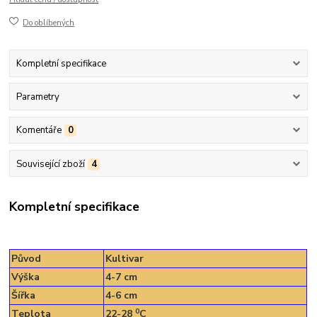
Do oblíbených
Kompletní specifikace
Parametry
Komentáře
0
Související zboží
4
Kompletní specifikace
Původ
Kultivar
Výška
4-7 cm
Šířka
4-6 cm
0
Teplota
22-28
C