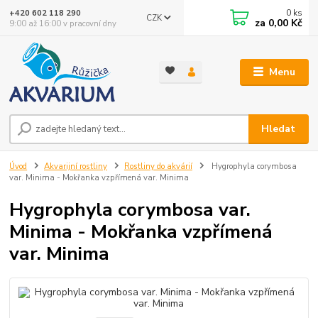
0
ks
+420 602 118 290
CZK
za
0,00 Kč
9:00 až 16:00 v pracovní dny
Menu
Hledat
Úvod
Akvarijní rostliny
Rostliny do akvárií
Hygrophyla corymbosa
var. Minima - Mokřanka vzpřímená var. Minima
Hygrophyla corymbosa var.
Minima - Mokřanka vzpřímená
var. Minima