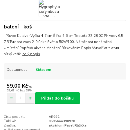
balení - koš
Původ Kultivar Výška 4-7 cm Šířka 4-6 cm Teplota 22-28 0C Ph vody 6,5-
7,5 Tvrdost vody 2-9 0dkh Světlo 50W/100l Náročnost nenáročná
Umístění Popředí akvária Množení Řízkováním Popis Vytvoří atraktivní
nízký keřík.
celý popis
Dostupnost
Skladem
59,00 Kč
/
ks
52,68 Kč
bez DPH
Přidat do košíku
Číslo produktu:
AR092
EAN kód:
8595644390928
Značka:
akvárium Pavel Růžička
Hlídat cenu / dostupnost