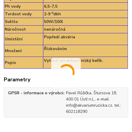
Ph vody
6,5-7,5
0
Tvrdost vody
2-9
dkh
Světlo
50W/100l
Náročnost
nenáročná
Popředí akvária
Umístění
Řízkováním
Množení
Vytvoří atraktivní nízký keřík.
Popis
Parametry
GPSR - informace o výrobci
Pavel Růžička, Štursova 18,
400 01 Ústí n.L., e-mail:
info@akvariumruzicka.cz, tel.:
602118290