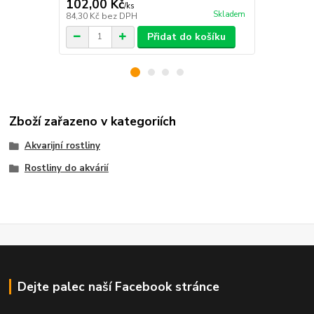
102,00 Kč
129,00 K
/
ks
Skladem
84,30 Kč
bez DPH
106,61 Kč
be
Přidat do košíku
Zboží zařazeno v kategoriích
Akvarijní rostliny
Rostliny do akvárií
Dejte palec naší Facebook stránce