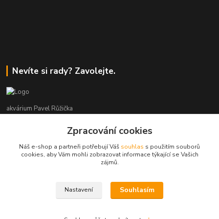
Nevíte si rady? Zavolejte.
akvárium Pavel Růžička
Zpracování cookies
+420 602 118 290
9:00 až 16:00 v pracovní dny
Náš e-shop a partneři potřebují Váš
souhlas
s použitím souborů
cookies, aby Vám mohli zobrazovat informace týkající se Vašich
info@akvariumruzicka.cz
zájmů.
Souhlasím
Nastavení
akvárium Růžička 2011 - 2026