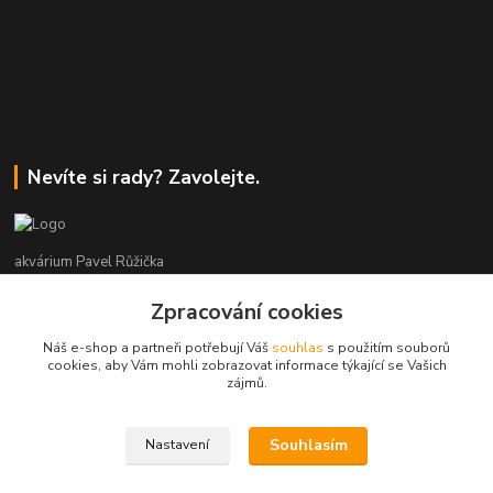
Nevíte si rady? Zavolejte.
akvárium Pavel Růžička
Zpracování cookies
+420 602 118 290
9:00 až 16:00 v pracovní dny
Náš e-shop a partneři potřebují Váš
souhlas
s použitím souborů
cookies, aby Vám mohli zobrazovat informace týkající se Vašich
info@akvariumruzicka.cz
zájmů.
Souhlasím
Nastavení