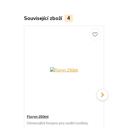
Související zboží
4
Floryn 250ml
FlorynCO2+
Univerzální hnojivo pro vodní rostliny.
Tekutý uhlík 
CO2.