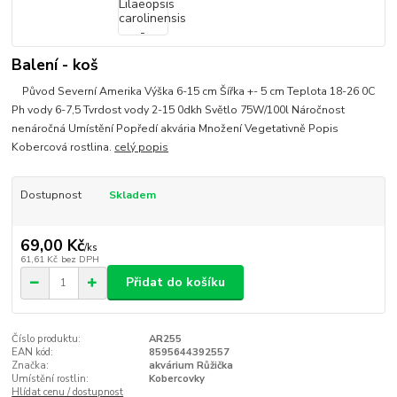
Balení - koš
Původ Severní Amerika Výška 6-15 cm Šířka +- 5 cm Teplota 18-26 0C
Ph vody 6-7,5 Tvrdost vody 2-15 0dkh Světlo 75W/100l Náročnost
nenáročná Umístění Popředí akvária Množení Vegetativně Popis
Kobercová rostlina.
celý popis
Dostupnost
Skladem
69,00 Kč
/
ks
61,61 Kč
bez DPH
Přidat do košíku
Číslo produktu:
AR255
EAN kód:
8595644392557
Značka:
akvárium Růžička
Umístění rostlin:
Kobercovky
Hlídat cenu / dostupnost