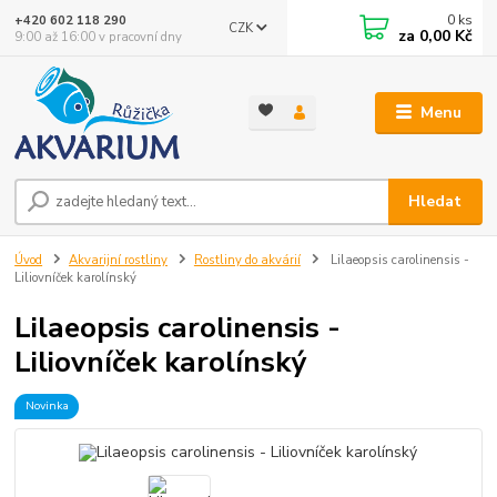
0
ks
+420 602 118 290
CZK
za
0,00 Kč
9:00 až 16:00 v pracovní dny
Menu
Hledat
Úvod
Akvarijní rostliny
Rostliny do akvárií
Lilaeopsis carolinensis -
Liliovníček karolínský
Lilaeopsis carolinensis -
Liliovníček karolínský
Novinka