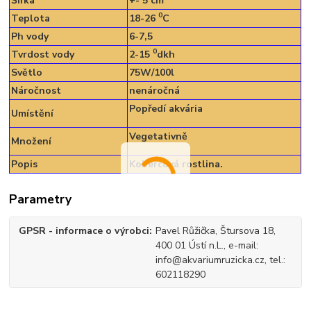
Šířka
+- 5 cm
0
Teplota
18-26
C
Ph vody
6-7,5
0
Tvrdost vody
2-15
dkh
Světlo
75W/100l
Náročnost
nenáročná
Popředí akvária
Umístění
Vegetativně
Množení
Popis
Kobercová rostlina.
Parametry
GPSR - informace o výrobci
Pavel Růžička, Štursova 18,
400 01 Ústí n.L., e-mail:
info@akvariumruzicka.cz, tel.:
602118290