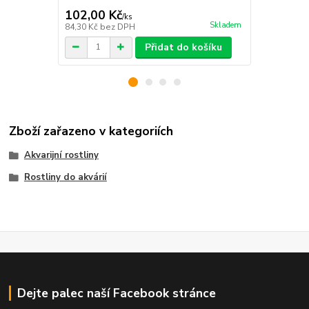
102,00 Kč
129,00 K
/
ks
Skladem
84,30 Kč
bez DPH
106,61 Kč
be
Přidat do košíku
Zboží zařazeno v kategoriích
Akvarijní rostliny
Rostliny do akvárií
Dejte palec naší Facebook stránce