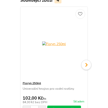
Související zboží
4
Floryn 250ml
FlorynCO2+
Univerzální hnojivo pro vodní rostliny.
Tekutý uhlík 
CO2.
102,00 Kč
129,00 K
/
ks
Skladem
84,30 Kč
bez DPH
106,61 Kč
be