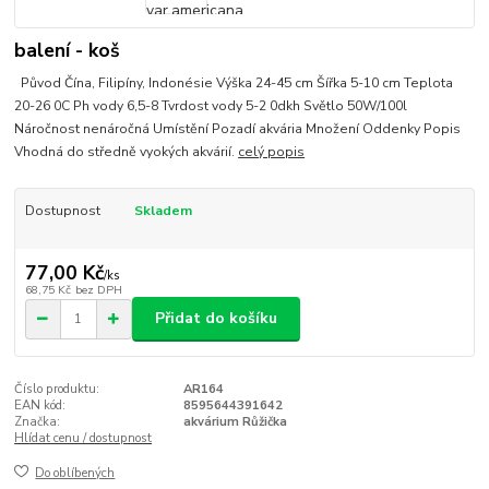
balení - koš
Původ Čína, Filipíny, Indonésie Výška 24-45 cm Šířka 5-10 cm Teplota
20-26 0C Ph vody 6,5-8 Tvrdost vody 5-2 0dkh Světlo 50W/100l
Náročnost nenáročná Umístění Pozadí akvária Množení Oddenky Popis
Vhodná do středně vyokých akvárií.
celý popis
Dostupnost
Skladem
77,00 Kč
/
ks
68,75 Kč
bez DPH
Přidat do košíku
Číslo produktu:
AR164
EAN kód:
8595644391642
Značka:
akvárium Růžička
Hlídat cenu / dostupnost
Do oblíbených