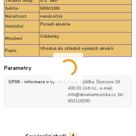
Tvrdost vody
5-2
dkh
Světlo
50W/100l
Náročnost
nenáročná
Pozadí akvária
Umístění
Oddenky
Množení
Vhodná do středně vyokých akvárií.
Popis
Parametry
GPSR - informace o výrobci
Pavel Růžička, Štursova 18,
400 01 Ústí n.L., e-mail:
info@akvariumruzicka.cz, tel.:
602118290