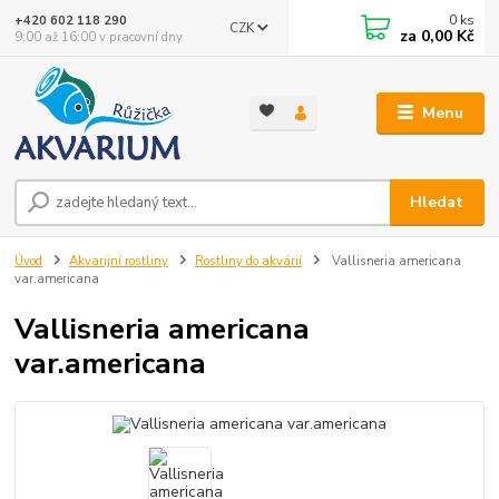
0
ks
+420 602 118 290
CZK
za
0,00 Kč
9:00 až 16:00 v pracovní dny
Menu
Hledat
Úvod
Akvarijní rostliny
Rostliny do akvárií
Vallisneria americana
var.americana
Vallisneria americana
var.americana