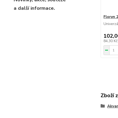
a další informace.
Floryn 
Univerzál
102,0
84,30 K
Zboží 
Akvar