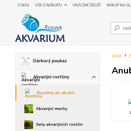
O NÁS
VŠE O NÁKUPU
VRÁCENÍ ZBOŽÍ
NÁKUP NA S
Úvod
A
Dárkový poukaz
Anub
Akvarijní rostliny
Rostliny do akvárií
Akvarijní mechy
Sety akvarijních rostlin