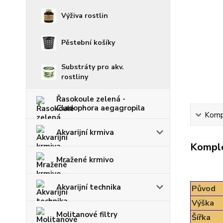
Výživa rostlin
Pěstební košíky
Substráty pro akv.
rostliny
Řasokoule zelená -
Cladophora aegagropila
Kompl
Akvarijní krmiva
Komple
Mražené krmivo
Akvarijní technika
Původ
Výška
Molitanové filtry
Šířka