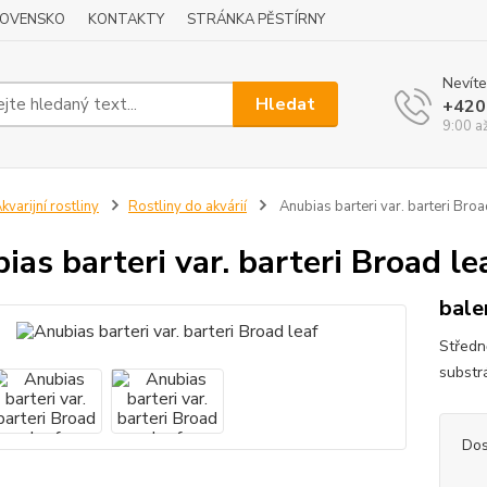
LOVENSKO
KONTAKTY
STRÁNKA PĚSTÍRNY
Nevíte
Hledat
+420
9:00 a
kvarijní rostliny
Rostliny do akvárií
Anubias barteri var. barteri Broa
ias barteri var. barteri Broad le
bale
Středn
substr
Dos