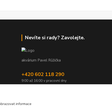
Nevíte si rady? Zavolejte.
akvárium Pavel Růžička
+420 602 118 290
9:00 až 16:00 v pracovní dny
info@akvariumruzicka.cz
obrazovat informace