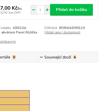
7,00 Kč
/
ks
Přidat do košíku
,32 Kč
bez DPH
roduktu:
AR011bl
EAN kód:
8595644390119
akvárium Pavel Růžička
Hlídat cenu / dostupnost
oblíbených
ntáře
0
Související zboží
4