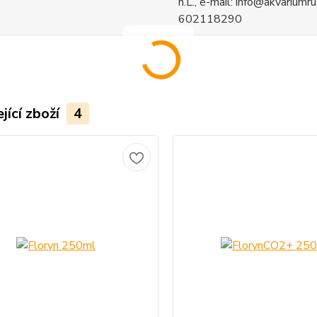
n.L., e-mail: info@akvariumruz
602118290
jící zboží
4