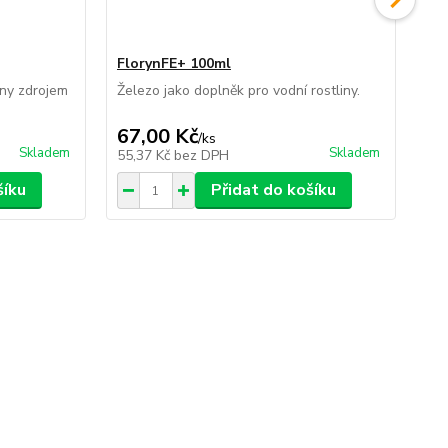
FlorynFE+ 100ml
Fl
iny zdrojem
Železo jako doplněk pro vodní rostliny.
Spe
67,00 Kč
11
/
ks
Skladem
Skladem
55,37 Kč
bez DPH
92
šíku
Přidat do košíku