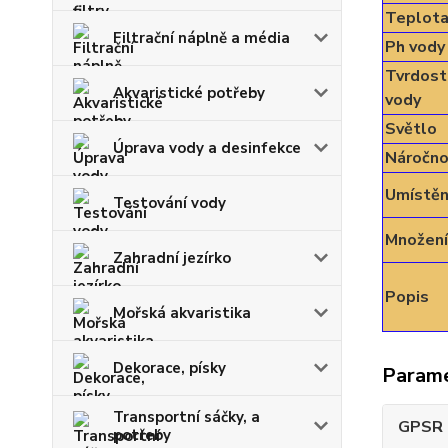
Teplot
Filtrační náplně a média
Ph vody
Tvrdost
Akvaristické potřeby
vody
Světlo
Úprava vody a desinfekce
Náročno
Umístěn
Testování vody
Množení
Zahradní jezírko
Popis
Mořská akvaristika
Dekorace, písky
Param
Transportní sáčky, a
GPSR -
potřeby