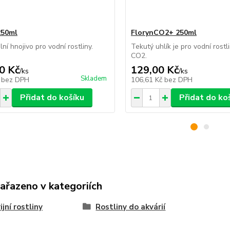
250ml
FlorynCO2+ 250ml
ní hnojivo pro vodní rostliny.
Tekutý uhlík je pro vodní rostl
CO2.
0 Kč
129,00 Kč
/
ks
/
ks
Skladem
č
bez DPH
106,61 Kč
bez DPH
Přidat do košíku
Přidat do ko
zařazeno v kategoriích
ijní rostliny
Rostliny do akvárií