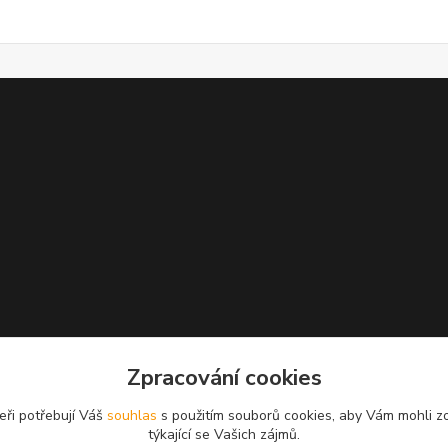
Zpracování cookies
eři potřebují Váš
souhlas
s použitím souborů cookies, aby Vám mohli z
týkající se Vašich zájmů.