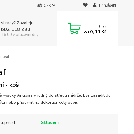
Přihlášení
CZK
 si rady? Zavolejte.
0
ks
 602 118 290
za
0,00 Kč
ž 16:00 v pracovní dny
d leaf
af
ní - koš
ě vysoký Anubias vhodný do středu nádrže. Lze zasadit do
átu nebo připevnit na dekoraci.
celý popis
tupnost
Skladem